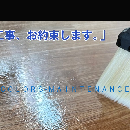
コ
Skip
Skip
Skip
Skip
Skip
Skip
ン
to
to
to
to
to
to
テ
SEARCH-
RECENT-
RECENT-
CATEGORIES-
NAV_MENU-
RECENT-
ン
2
POSTS-
COMMENTS-
2
2
POSTS-
ツ
2
2
4
へ
ス
キ
ッ
プ
ＣＯＬＯＲＳ-ＭＡＩＮＴＥＮＡＮＣ