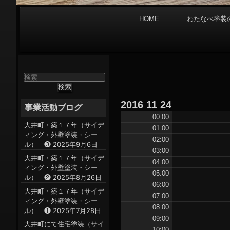
メ
HOME
わたなべ塗装
イ
ン
ナ
ビ
ゲ
検
ー
索
対
シ
2016
11
24
象:
事業活動ブログ
ョ
00:00
ン
大井町・築１７年（サイデ
01:00
ィング・外壁塗装・シー
02:00
ル） ❸
2025年9月6日
03:00
大井町・築１７年（サイデ
04:00
ィング・外壁塗装・シー
05:00
ル） ❷
2025年8月26日
06:00
大井町・築１７年（サイデ
07:00
ィング・外壁塗装・シー
08:00
ル） ❶
2025年7月28日
09:00
大井町にて住宅塗装（サイ
10:00