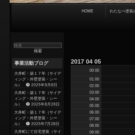
メ
HOME
わたなべ塗装
イ
ン
ナ
ビ
ゲ
検
ー
索
対
シ
2017
04
05
象:
事業活動ブログ
ョ
00:00
ン
大井町・築１７年（サイデ
ィング・外壁塗装・シー
01:00
ル） ❸
2025年9月6日
02:00
大井町・築１７年（サイデ
03:00
ィング・外壁塗装・シー
04:00
ル） ❷
2025年8月26日
05:00
大井町・築１７年（サイデ
06:00
ィング・外壁塗装・シー
07:00
ル） ❶
2025年7月28日
08:00
大井町にて住宅塗装（サイ
09:00