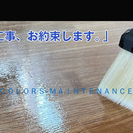
コ
Skip
Skip
Skip
Skip
Skip
Skip
ン
to
to
to
to
to
to
テ
SEARCH-
RECENT-
RECENT-
CATEGORIES-
NAV_MENU-
RECENT-
ン
2
POSTS-
COMMENTS-
2
2
POSTS-
ツ
2
2
4
へ
ス
キ
ッ
プ
ＣＯＬＯＲＳ-ＭＡＩＮＴＥＮＡＮＣ