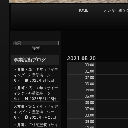
メ
HOME
わたなべ塗装
イ
ン
ナ
ビ
ゲ
検
ー
索
対
シ
2021
05
20
象:
事業活動ブログ
ョ
00:00
ン
大井町・築１７年（サイデ
01:00
ィング・外壁塗装・シー
02:00
ル） ❸
2025年9月6日
03:00
大井町・築１７年（サイデ
04:00
ィング・外壁塗装・シー
05:00
ル） ❷
2025年8月26日
06:00
大井町・築１７年（サイデ
07:00
ィング・外壁塗装・シー
08:00
ル） ❶
2025年7月28日
09:00
大井町にて住宅塗装（サイ
10:00