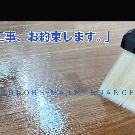
コ
Skip
Skip
Skip
Skip
Skip
Skip
ン
to
to
to
to
to
to
テ
SEARCH-
RECENT-
RECENT-
CATEGORIES-
NAV_MENU-
RECENT-
ン
2
POSTS-
COMMENTS-
2
2
POSTS-
ツ
2
2
4
へ
ス
キ
ッ
プ
ＣＯＬＯＲＳ-ＭＡＩＮＴＥＮＡＮＣ