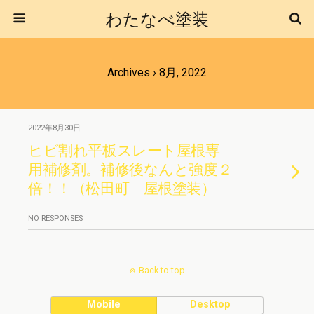
わたなべ塗装
Archives › 8月, 2022
2022年8月30日
ヒビ割れ平板スレート屋根専
用補修剤。補修後なんと強度２
倍！！（松田町 屋根塗装）
NO RESPONSES
Back to top
Mobile
Desktop