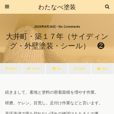
わたなべ塗装
2025年8月26日 • No Comments
大井町・築１７年（サイディン
グ・外壁塗装・シール） ❷
Share
Tweet
Pin
Mail
SMS
続きまして、素地と塗料の密着面積を増やす作業。
研磨。ケレン。目荒し。足付け作業などと言います。
高圧洗浄で落ち切れない汚れの確認はもちろんの事、