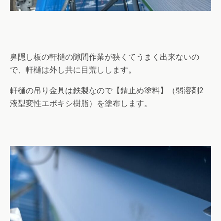
鼻隠し板の軒樋の隙間作業が狭くてうまく出来ないの
で、軒樋は外し共に目荒しします。
軒樋の吊り金具は鉄製なので【錆止め塗料】（弱溶剤2
液型変性エポキシ樹脂）を塗布します。